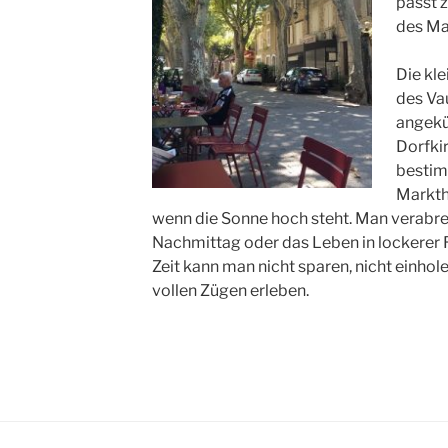
passt 
des Ma
Die kle
des Vau
angekü
Dorfkir
bestim
Markth
wenn die Sonne hoch steht. Man verabre
Nachmittag oder das Leben in lockerer
Zeit kann man nicht sparen, nicht einhol
vollen Zügen erleben.