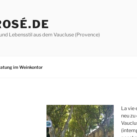
ROSÉ.DE
und Lebensstil aus dem Vaucluse (Provence)
atung im Weinkontor
La vie 
neu zu 
Vauclus
(intemp