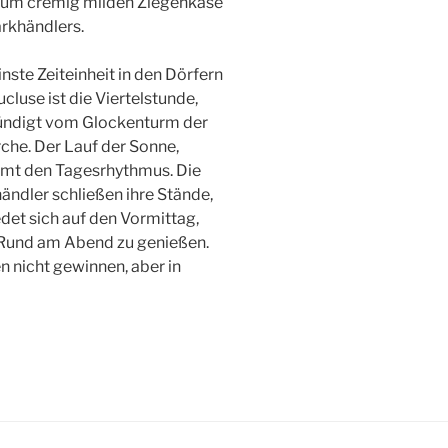
zum cremig milden Ziegenkäse
rkhändlers.
inste Zeiteinheit in den Dörfern
cluse ist die Viertelstunde,
ndigt vom Glockenturm der
che. Der Lauf der Sonne,
mt den Tagesrhythmus. Die
ändler schließen ihre Stände,
det sich auf den Vormittag,
 Rund am Abend zu genießen.
en nicht gewinnen, aber in