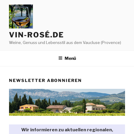
Zum
Inhalt
springen
VIN-ROSÉ.DE
Weine, Genuss und Lebensstil aus dem Vaucluse (Provence)
Menü
NEWSLETTER ABONNIEREN
Wir informieren zu aktuellen regionalen,