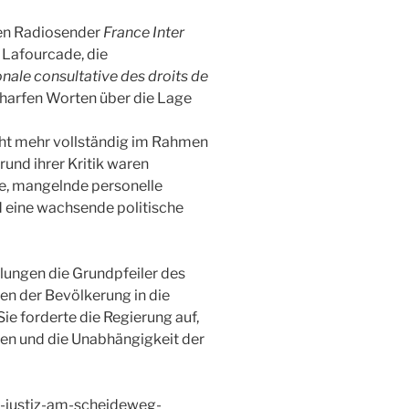
hen Radiosender
France Inter
 Lafourcade
, die
ale consultative des droits de
charfen Worten über die Lage
ht mehr vollständig im Rahmen
und ihrer Kritik waren
e
,
mangelnde personelle
 eine
wachsende politische
klungen
die Grundpfeiler des
en der Bevölkerung in die
ie forderte die Regierung auf,
ten und die
Unabhängigkeit der
hs-justiz-am-scheideweg-