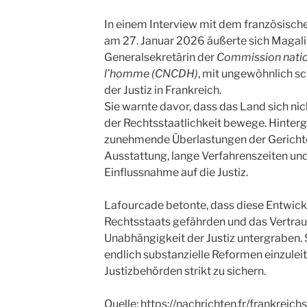
In einem Interview mit dem französisc
am 27. Januar 2026 äußerte sich
Magali
Generalsekretärin der
Commission nation
l’homme (CNCDH)
, mit ungewöhnlich s
der Justiz in Frankreich.
Sie warnte davor, dass das Land sich
nic
der Rechtsstaatlichkeit
bewege. Hintergr
zunehmende
Überlastungen der Gericht
Ausstattung
,
lange Verfahrenszeiten
und
Einflussnahme
auf die Justiz.
Lafourcade betonte, dass diese Entwic
Rechtsstaats gefährden
und das Vertrau
Unabhängigkeit der Justiz untergraben. S
endlich substanzielle Reformen einzulei
Justizbehörden
strikt zu sichern.
Quelle: https://nachrichten.fr/frankreic