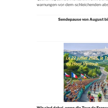
warnungen-vor-dem-schleichenden-abs
Sendepause von August b
Wir sind dabei, wenn die Tour de Fra